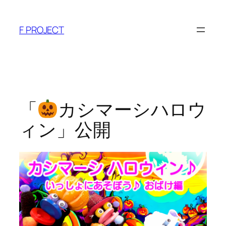
内
容
F PROJECT
を
ス
キ
ッ
プ
「
カシマーシハロウ
ィン」公開