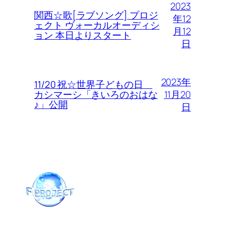
2023
関西☆歌[ラブソング] プロジ
年12
ェクト ヴォーカルオーディシ
月12
ョン 本日よりスタート
日
2023年
11/20 祝☆世界子どもの日
11月20
カシマーシ「きいろのおはな
♪」公開
日