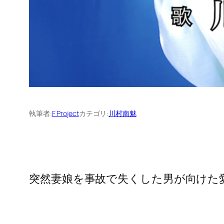
執筆者:
F Project
カテゴリ:
川村南魅
突然妻娘を事故で失くした男が向けた