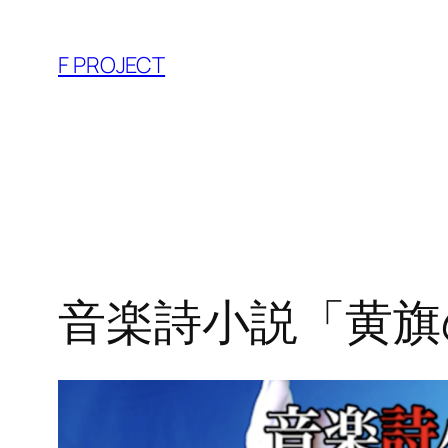
内
容
F PROJECT
を
ス
キ
ッ
プ
音楽詩小説「黄旗