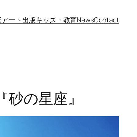
楽
アート
出版
キッズ・教育
News
Contact
『砂の星座』